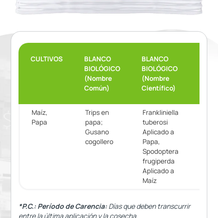
CULTIVOS
BLANCO
BLANCO
DOSI
BIOLÓGICO
BIOLÓGICO
(Nombre
(Nombre
Común)
Científico)
Maíz,
Trips en
Frankliniella
MAÍZ
Papa
papa;
tuberosi
200
Gusano
Aplicado a
g/ha
cogollero
Papa,
PAPA
Spodoptera
100
frugiperda
g/ha
Aplicado a
Maíz
*P.C.: Período de Carencia:
Días que deben transcurrir
entre la última aplicación y la cosecha.