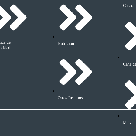
Cacao
tica de
Nutrición
acidad
Caña d
Otros Insumos
Maíz