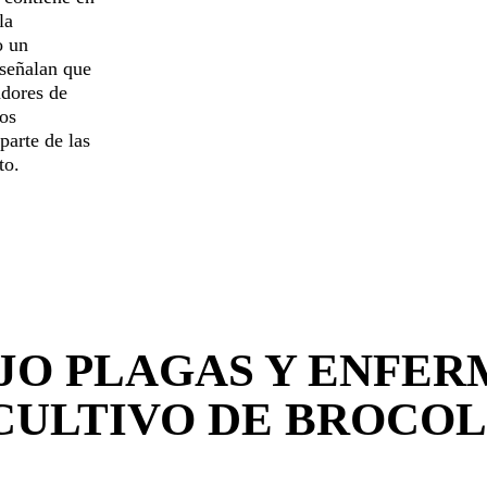
la
o un
 señalan que
adores de
ros
parte de las
to.
JO PLAGAS Y ENFER
CULTIVO DE BROCOL