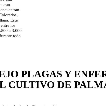
eneran
 encuentran
Colorados,
lana. Este
 entre los
1.500 a 3.000
durante todo
EJO PLAGAS Y ENFE
L CULTIVO DE PALM