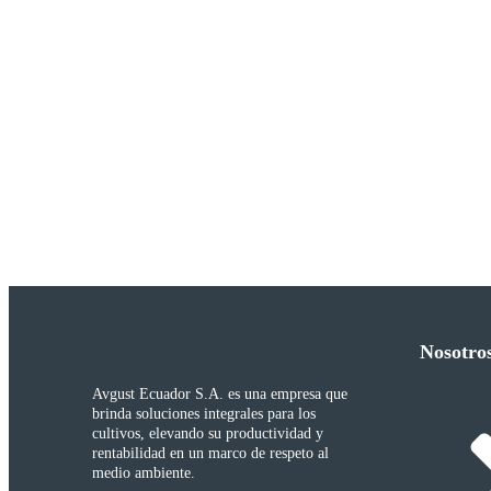
Nosotro
Avgust Ecuador S.A. es una empresa que
brinda soluciones integrales para los
cultivos, elevando su productividad y
rentabilidad en un marco de respeto al
medio ambiente.