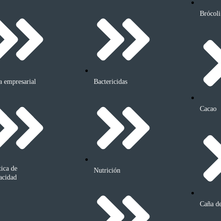
Brócoli
a empresarial
Bactericidas
Cacao
tica de
Nutrición
acidad
Caña d