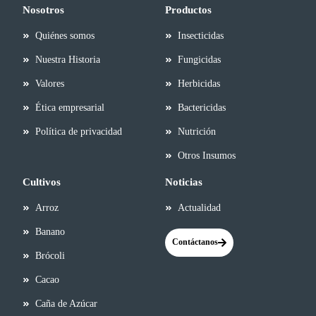
Nosotros
Productos
Quiénes somos
Insecticidas
Nuestra Historia
Fungicidas
Valores
Herbicidas
Ética empresarial
Bactericidas
Política de privacidad
Nutrición
Otros Insumos
Cultivos
Noticias
Arroz
Actualidad
Banano
Contáctanos
Brócoli
Cacao
Caña de Azúcar