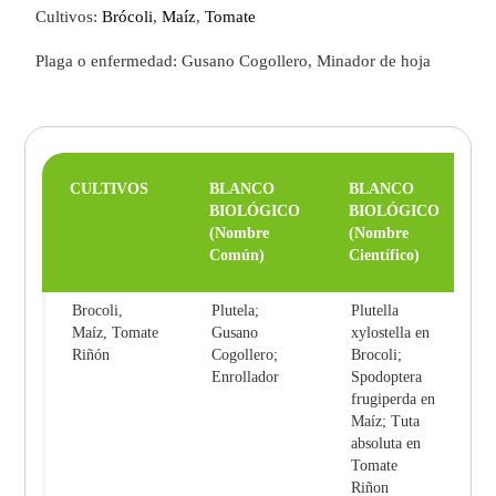
Cultivos:
Brócoli
,
Maíz
,
Tomate
Plaga o enfermedad: Gusano Cogollero, Minador de hoja
CULTIVOS
BLANCO
BLANCO
BIOLÓGICO
BIOLÓGICO
(Nombre
(Nombre
Común)
Científico)
Brocoli,
Plutela;
Plutella
Maíz, Tomate
Gusano
xylostella en
Riñón
Cogollero;
Brocoli;
Enrollador
Spodoptera
frugiperda en
Maíz; Tuta
absoluta en
Tomate
Riñon